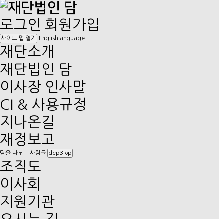
로그인
회원가입
English
language
사이트 맵 열기
재단소개
재단법인 담
이사장 인사말
CI & 사용규정
지나온길
재정보고
담을 나누는 사람들
dep3 op
조직도
이사회
지원기관