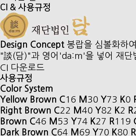
CI & 사용규정
Design Concept
봉랍을 심볼화하여
"談(담)"과 영어'da:m'을 넣어 
CI 다운로드
사용규정
Color System
Yellow Brown
C
16
M
30
Y
73
K
0
Right Brown
C
22
M
40
Y
82
K
2
R
Brown
C
46
M
53
Y
74
K
27
R
119
Dark Brown
C
64
M
69
Y
70
K
80
R